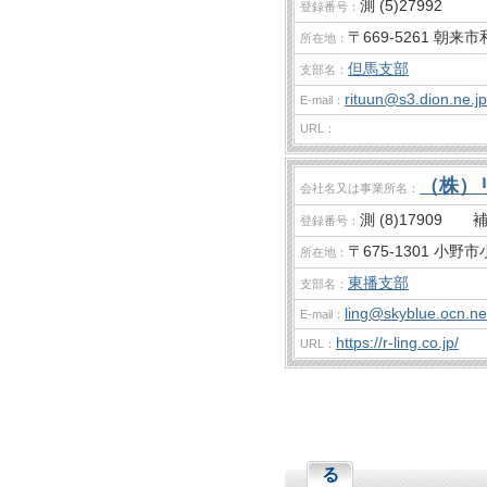
測 (5)27992
登録番号：
〒669-5261 朝来
所在地：
但馬支部
支部名：
rituun@s3.dion.ne.jp
E-mail：
URL：
（株）
会社名又は事業所名：
測 (8)17909 補 
登録番号：
〒675-1301 小野市
所在地：
東播支部
支部名：
ling@skyblue.ocn.ne
E-mail：
https://r-ling.co.jp/
URL：
る